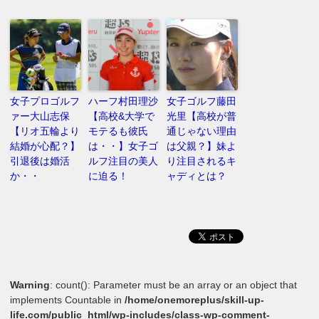
女子プロゴルフ
ハーフ村田理沙
女子ゴルフ藤田
ァー大山志保
【高校&大学で
光里【高校が普
【リオ五輪より
モテるも彼氏
通じゃない理由
結婚が心配？】
は・・】女子ゴ
は父親？】妹よ
引退後は婚活
ルフ注目の美人
り注目されるキ
か・・
に迫る！
ャディとは？
Warning
: count(): Parameter must be an array or an object that
implements Countable in
/home/onemoreplus/skill-up-
life.com/public_html/wp-includes/class-wp-comment-