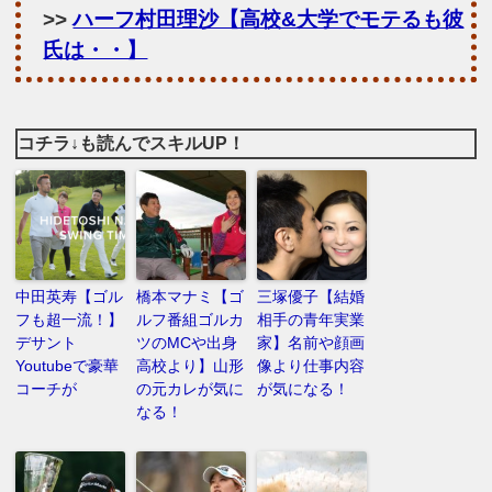
>>
ハーフ村田理沙【高校&大学でモテるも彼
氏は・・】
コチラ↓も読んでスキルUP！
中田英寿【ゴル
橋本マナミ【ゴ
三塚優子【結婚
フも超一流！】
ルフ番組ゴルカ
相手の青年実業
デサント
ツのMCや出身
家】名前や顔画
Youtubeで豪華
高校より】山形
像より仕事内容
コーチが
の元カレが気に
が気になる！
なる！