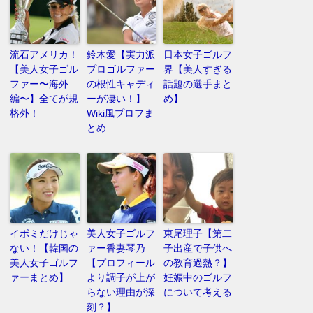
流石アメリカ！
鈴木愛【実力派
日本女子ゴルフ
【美人女子ゴル
プロゴルファー
界【美人すぎる
ファー〜海外
の根性キャディ
話題の選手まと
編〜】全てが規
ーが凄い！】
め】
格外！
Wiki風プロフま
とめ
イボミだけじゃ
美人女子ゴルフ
東尾理子【第二
ない！【韓国の
ァー香妻琴乃
子出産で子供へ
美人女子ゴルフ
【プロフィール
の教育過熱？】
ァーまとめ】
より調子が上が
妊娠中のゴルフ
らない理由が深
について考える
刻？】