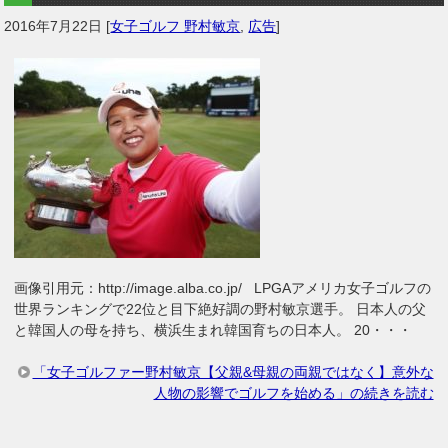
2016年7月22日
[
女子ゴルフ 野村敏京
,
広告
]
画像引用元：http://image.alba.co.jp/ LPGAアメリカ女子ゴルフの
世界ランキングで22位と目下絶好調の野村敏京選手。 日本人の父
と韓国人の母を持ち、横浜生まれ韓国育ちの日本人。 20・・・
「女子ゴルファー野村敏京【父親&母親の両親ではなく】意外な
人物の影響でゴルフを始める」の続きを読む