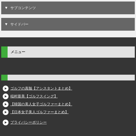
サブコンテンツ
サイドバー
メニュー
ゴルフの真髄【アシスタントまとめ】
稲村亜美【ゴルフスイング】
【韓国の美人女子ゴルファーまとめ】
【日本女子美人ゴルファーまとめ】
プライバシーポリシー