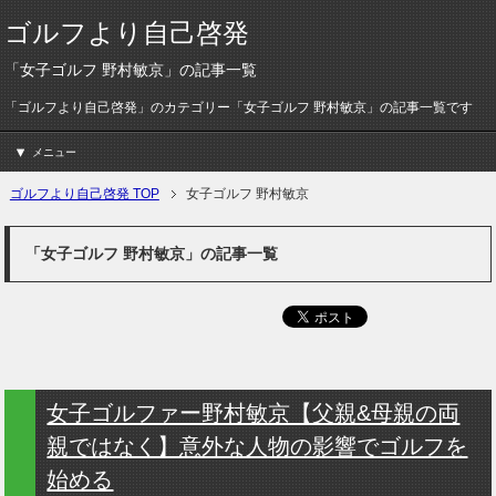
ゴルフより自己啓発
「女子ゴルフ 野村敏京」の記事一覧
「ゴルフより自己啓発」のカテゴリー「女子ゴルフ 野村敏京」の記事一覧です
メニュー
ゴルフより自己啓発 TOP
女子ゴルフ 野村敏京
「女子ゴルフ 野村敏京」の記事一覧
女子ゴルファー野村敏京【父親&母親の両
親ではなく】意外な人物の影響でゴルフを
始める